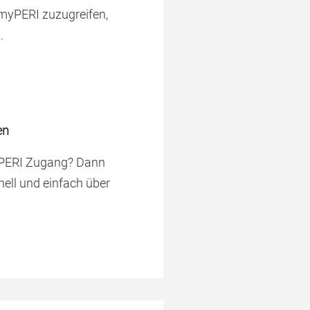
 myPERI zuzugreifen,
.
en
yPERI Zugang? Dann
ell und einfach über